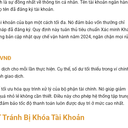
 là sự đồng nhất về thông tin cá nhân. Tên tài khoản ngân hà
ọ tên đã đăng ký tài khoản.
tài khoản của bạn một cách tối đa. Nó đảm bảo vốn thưởng chỉ
áp đã đăng ký. Quy định này tuân thủ tiêu chuẩn Xác minh Kh
ng bản cập nhật quy chế vận hành năm 2024, ngăn chặn mọi rủ
0 VNĐ
ịch cho mỗi lần thực hiện. Cụ thể, số dư tối thiểu trong ví chín
nh giao dịch.
ối ưu hóa quy trình xử lý của bộ phận tài chính. Nó giúp giảm
quá nhỏ lẻ không cần thiết. Điều này cho phép hệ thống tập trun
, đảm bảo tốc độ thanh toán luôn được duy trì ở mức cao nhất.
T Tránh Bị Khóa Tài Khoản