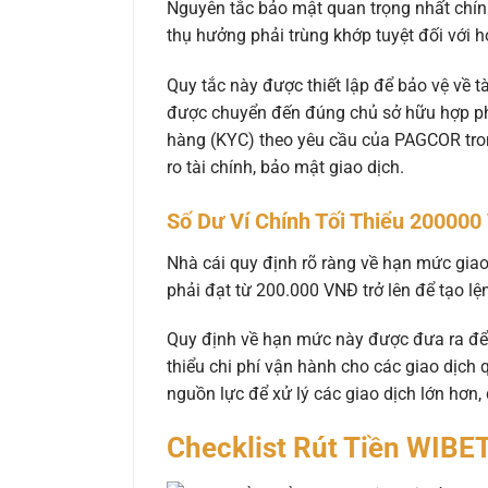
Nguyên tắc bảo mật quan trọng nhất chính
thụ hưởng phải trùng khớp tuyệt đối với h
Quy tắc này được thiết lập để bảo vệ về 
được chuyển đến đúng chủ sở hữu hợp ph
hàng (KYC) theo yêu cầu của PAGCOR tro
ro tài chính, bảo mật giao dịch.
Số Dư Ví Chính Tối Thiểu 20000
Nhà cái quy định rõ ràng về hạn mức giao d
phải đạt từ 200.000 VNĐ trở lên để tạo lệ
Quy định về hạn mức này được đưa ra để t
thiểu chi phí vận hành cho các giao dịch 
nguồn lực để xử lý các giao dịch lớn hơn
Checklist Rút Tiền WIBE