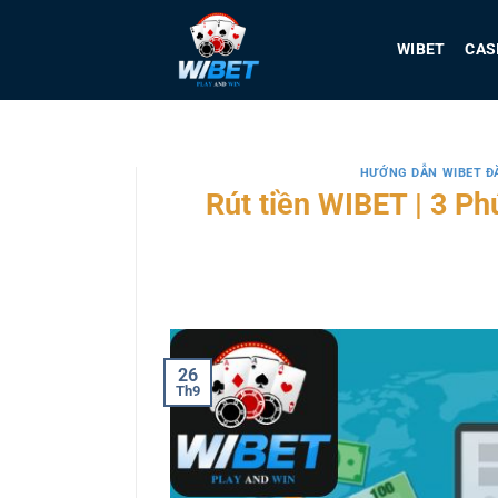
Bỏ
qua
WIBET
CAS
nội
dung
HƯỚNG DẪN WIBET Đ
Rút tiền WIBET | 3 P
26
Th9