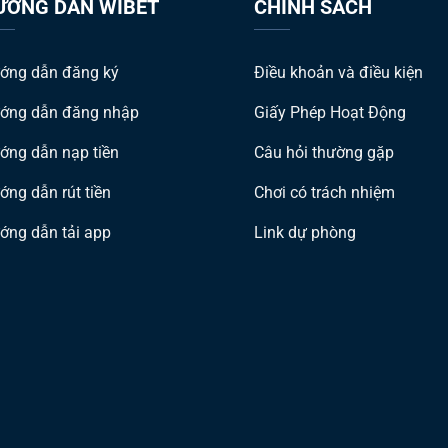
ƯỚNG DẪN WIBET
CHÍNH SÁCH
ớng dẫn đăng ký
Điều khoản và điều kiện
ớng dẫn đăng nhập
Giấy Phép Hoạt Động
ớng dẫn nạp tiền
Câu hỏi thường gặp
ớng dẫn rút tiền
Chơi có trách nhiệm
ớng dẫn tải app
Link dự phòng