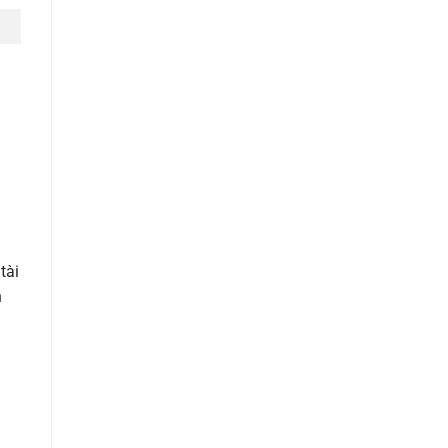
Vào
WIBET
Bàn
Cược
10K
Chỉ
3
Bước
tài
h