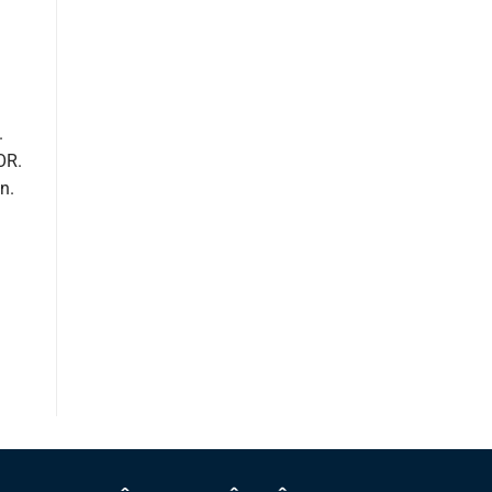
.
OR.
n.