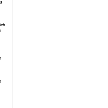
ng
ách
i
h
g