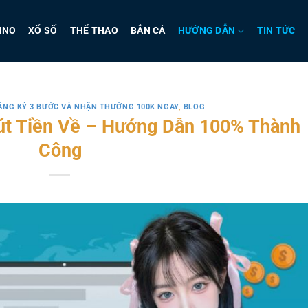
INO
XỔ SỐ
THỂ THAO
BẮN CÁ
HƯỚNG DẪN
TIN TỨC
ĂNG KÝ 3 BƯỚC VÀ NHẬN THƯỞNG 100K NGAY
,
BLOG
hút Tiền Về – Hướng Dẫn 100% Thành
Công