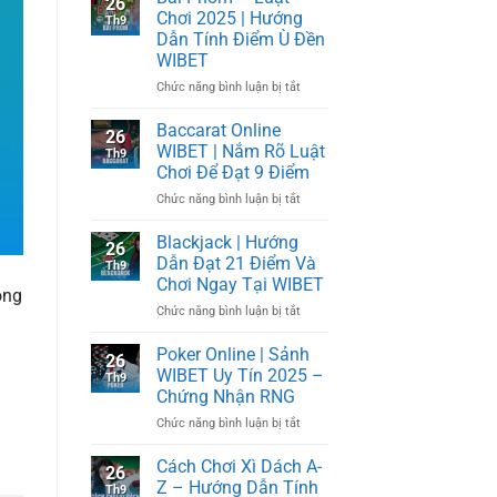
26
Đơn
Phích
Chơi 2025 | Hướng
Th9
Giản
–
Dẫn Tính Điểm Ù Đền
Tại
Tìm
WIBET
WIBET
Hiểu
Bài
ở
Chức năng bình luận bị tắt
Chòi
Bài
Miền
Phỏm
Baccarat Online
26
Trung
–
WIBET | Nắm Rõ Luật
Th9
Cùng
Luật
Chơi Để Đạt 9 Điểm
WIBET
Chơi
ở
Chức năng bình luận bị tắt
2025
Baccarat
|
Online
Hướng
Blackjack | Hướng
26
WIBET
Dẫn
Dẫn Đạt 21 Điểm Và
Th9
|
Tính
Chơi Ngay Tại WIBET
Nắm
ông
Điểm
ở
Chức năng bình luận bị tắt
Rõ
Ù
Blackjack
Luật
Đền
|
Chơi
WIBET
Poker Online | Sảnh
26
Hướng
Để
WIBET Uy Tín 2025 –
Th9
Dẫn
Đạt
Chứng Nhận RNG
Đạt
9
ở
Chức năng bình luận bị tắt
21
Điểm
Poker
Điểm
Online
Và
Cách Chơi Xì Dách A-
26
|
Chơi
Z – Hướng Dẫn Tính
Th9